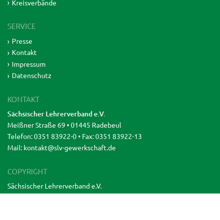
Kreisverbände
SERVICE
Presse
Kontakt
Impressum
Datenschutz
KONTAKT
Sächsischer Lehrerverband e.V.
Meißner Straße 69 • 01445 Radebeul
Telefon: 0351 83922-0 • Fax: 0351 83922-13
Mail:
kontakt@slv-gewerkschaft.de
COPYRIGHT
Sächsischer Lehrerverband e.V.
UMSETZUNG & BETREUUNG
Satztechnik Meißen GmbH •
www.satztechnik-meissen.de