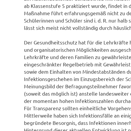
ab Klassenstufe 5 praktiziert wurde, findet i
Maßnahme führt erfahrungsgemäß nicht zu den
Schülerinnen und Schüler sind i. d. R. nur halb
lässt sich meist nicht vollständig durch häusl
Der Gesundheitsschutz hat für die Lehrkräfte 
und organisatorischen Möglichkeiten ausgesch
Lehrkräfte und deren Familien zu gewährleiste
eingeschränkter Regelbetrieb mit Gewährleist
sowie dem Einhalten von Mindestabständen du
Infektionsgeschehen im Einzugsbereich der S
Meinungsbild der Befragungsteilnehmer favori
(soweit das möglich ist) anstelle landesweiter
der momentan hohen Infektionszahlen durchau
Für Transparenz sollten einheitliche Vorgehen
Mittlerweile haben sich Infektionsfälle an ein
begründete Besorgnis, dass Infektionen inner
Hintergrund dieser aktuellen Entwicklung ist 