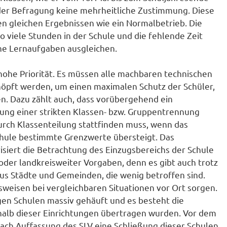
n der Befragung keine mehrheitliche Zustimmung. Diese
 gleichen Ergebnissen wie ein Normalbetrieb. Die
 so viele Stunden in der Schule und die fehlende Zeit
iche Lernaufgaben ausgleichen.
hohe Priorität. Es müssen alle machbaren technischen
öpft werden, um einen maximalen Schutz der Schüler,
n. Dazu zählt auch, dass vorübergehend ein
ung einer strikten Klassen- bzw. Gruppentrennung
rch Klassenteilung stattfinden muss, wenn das
chule bestimmte Grenzwerte übersteigt. Das
siert die Betrachtung des Einzugsbereichs der Schule
 oder landkreisweiter Vorgaben, denn es gibt auch trotz
s Städte und Gemeinden, die wenig betroffen sind.
sweisen bei vergleichbaren Situationen vor Ort sorgen.
igen Schulen massiv gehäuft und es besteht die
halb dieser Einrichtungen übertragen wurden. Vor dem
nach Auffassung des SLV eine Schließung dieser Schulen