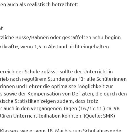
auch als realistisch betrachtet:
ät
tzliche Busse/Bahnen oder gestaffelten Schulbeginn
hrkräfte
, wenn 1,5 m Abstand nicht eingehalten
eich der Schule zulässt, sollte der Unterricht in
rieb nach regulärem Stundenplan für alle Schülerinnen
erinnen und Lehrer die optimalste Möglichkeit zur
s sowie der Kompensation von Defiziten, die durch den
sche Statistiken zeigen zudem, dass trotz
uch in den vergangenen Tagen (16./17.11.) ca. 98
lären Unterricht teilhaben konnten. (Quelle: SMK)
Klassen, wie er vom 18. Mai bis zum Schuljahresende