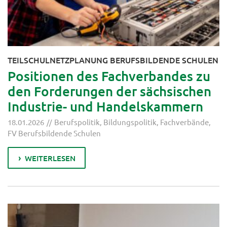
TEILSCHULNETZPLANUNG BERUFSBILDENDE SCHULEN
Positionen des Fachverbandes zu
den Forderungen der sächsischen
Industrie- und Handelskammern
18.01.2026
Berufspolitik
,
Bildungspolitik
,
Fachverbände
,
FV Berufsbildende Schulen
WEITERLESEN