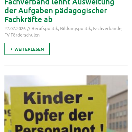
Fachverband lehnt Ausweitung
der Aufgaben pädagogischer
Fachkräfte ab
27.07.2026
Berufspolitik
,
Bildungspolitik
,
Fachverbände
,
FV Förderschulen
WEITERLESEN