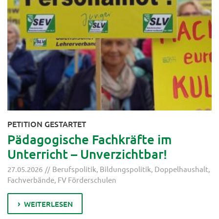
PETITION GESTARTET
Pädagogische Fachkräfte im
Unterricht – Unverzichtbar!
27.05.2026
Berufspolitik
,
Bildungspolitik
,
Doppelhaushalt
,
Fachverbände
,
FV Förderschulen
WEITERLESEN