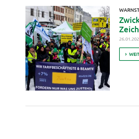
WARNST
Zwick
Zeic
26.01.20
WEI