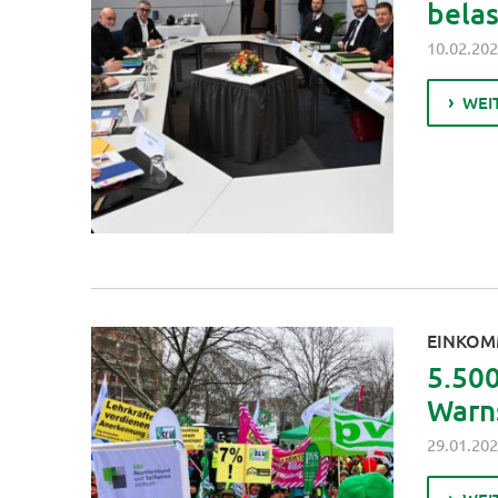
bela
10.02.20
WEI
EINKOM
5.50
Warns
29.01.20