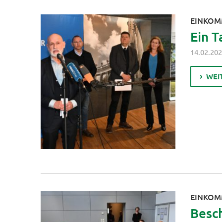
EINKOM
Ein T
14.02.20
WEI
EINKOM
Besch