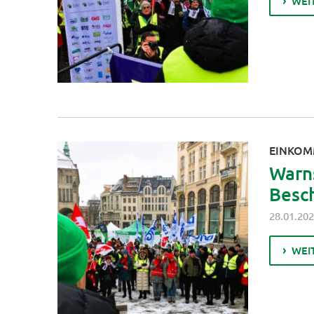
WEI
EINKOM
Warns
Besch
28.01.20
WEI