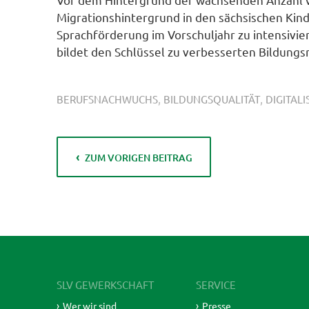
Migrationshintergrund in den sächsischen Kin
Sprachförderung im Vorschuljahr zu intensivie
bildet den Schlüssel zu verbesserten Bildungs
,
,
BERUFSNACHWUCHS
BILDUNGSQUALITÄT
DIGITAL
ZUM VORIGEN BEITRAG
SLV GEWERKSCHAFT
SERVICE
Wer wir sind
Presse