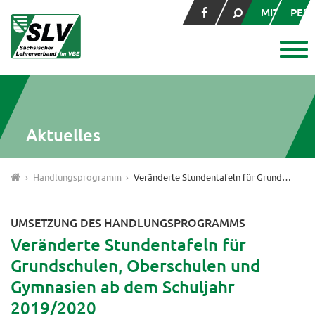
MITGLIED
PER
Aktuelles
Handlungsprogramm
Veränderte Stundentafeln für Grundschulen, Oberschulen und Gymnasien ab dem Schuljahr 2019/2020
UMSETZUNG DES HANDLUNGSPROGRAMMS
Veränderte Stundentafeln für
Grundschulen, Oberschulen und
Gymnasien ab dem Schuljahr
2019/2020