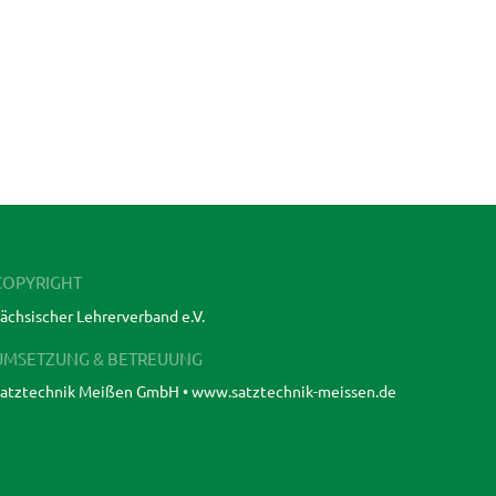
COPYRIGHT
ächsischer Lehrerverband e.V.
UMSETZUNG & BETREUUNG
atztechnik Meißen GmbH •
www.satztechnik-meissen.de