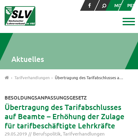
MITGLIED
PER
Aktuelles
Tarifverhandlungen
Übertragung des Tarifabschlusses auf Beamte – Erhöhung der Zulage für tarifbeschäftigte Lehrkräfte
BESOLDUNGSANPASSUNGSGESETZ
Übertragung des Tarifabschlusses
auf Beamte – Erhöhung der Zulage
für tarifbeschäftigte Lehrkräfte
29.05.2019
Berufspolitik
,
Tarifverhandlungen