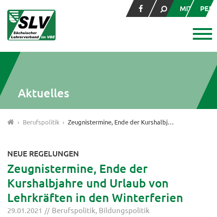
MITGLIED
PER
Aktuelles
Berufspolitik
Zeugnistermine, Ende der Kurshalbjahre und Urlaub von Lehrkräften in den Winterferien
NEUE REGELUNGEN
Zeugnistermine, Ende der
Kurshalbjahre und Urlaub von
Lehrkräften in den Winterferien
29.01.2021
Berufspolitik
,
Bildungspolitik