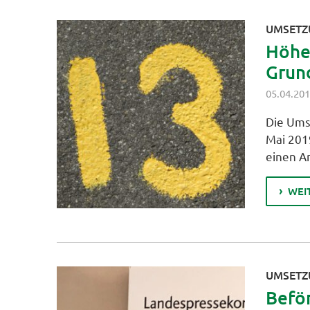
UMSETZ
Höhe
Grun
05.04.20
Die Ums
Mai 201
einen A
WEI
UMSET
Beför