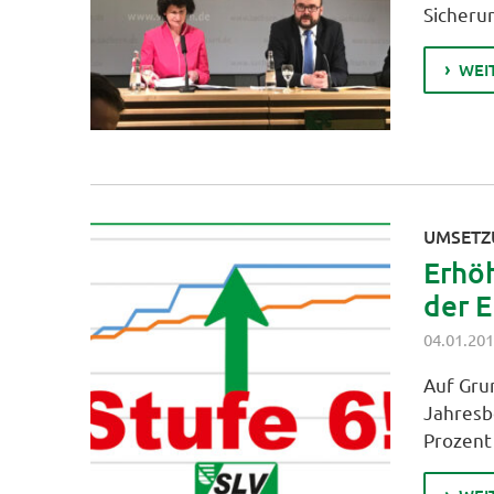
Sicheru
WEI
UMSETZ
Erhö
der E
04.01.20
Auf Gru
Jahresb
Prozent