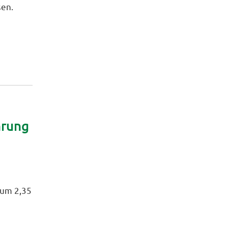
sen.
hrung
 um 2,35