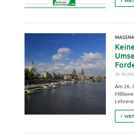
WEI
MASSNA
Kein
Umset
Forde
26.10.20
Am 26. 
Million
Lehrerv
WEI