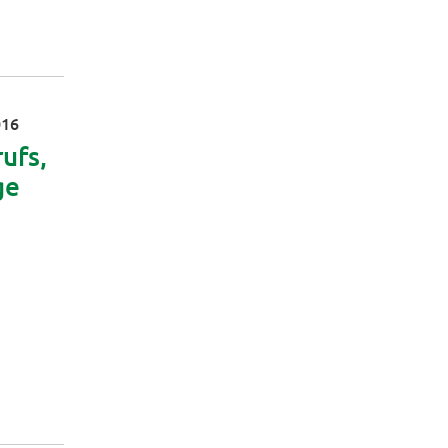
016
ufs,
ge