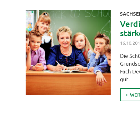
SACHSE
Verd
stärk
16.10.20
Die Sch
Grundsc
Fach De
gut.
WEI