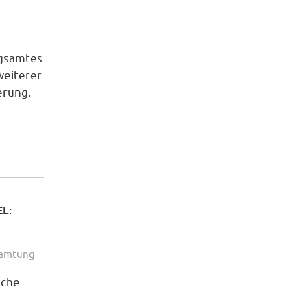
ngsamtes
weiterer
erung.
L:
eamtung
sche
n