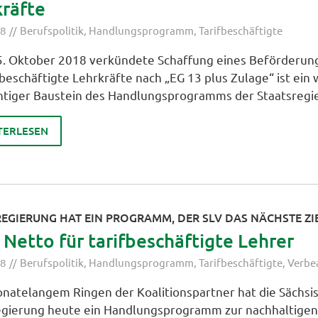
kräfte
18
Berufspolitik
,
Handlungsprogramm
,
Tarifbeschäftigte
5. Oktober 2018 verkündete Schaffung eines Beförderu
fbeschäftigte Lehrkräfte nach „EG 13 plus Zulage“ ist ein 
htiger Baustein des Handlungsprogramms der Staatsregi
TERLESEN
EGIERUNG HAT EIN PROGRAMM, DER SLV DAS NÄCHSTE ZIE
Netto für tarifbeschäftigte Lehrer
18
Berufspolitik
,
Handlungsprogramm
,
Tarifbeschäftigte
,
Verb
natelangem Ringen der Koalitionspartner hat die Sächsi
egierung heute ein Handlungsprogramm zur nachhaltige