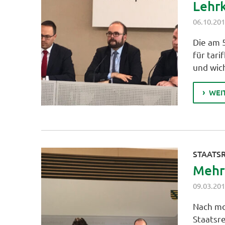
Lehr
06.10.20
Die am 
für tari
und wic
WEI
STAATSR
Mehr 
09.03.20
Nach mo
Staatsr