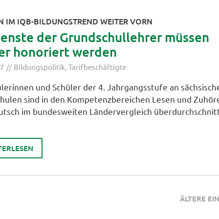
N IM IQB-BILDUNGSTREND WEITER VORN
ienste der Grundschullehrer müssen
er honoriert werden
17
Bildungspolitik
,
Tarifbeschäftigte
ülerinnen und Schüler der 4. Jahrgangsstufe an sächsisch
hulen sind in den Kompetenzbereichen Lesen und Zuhör
utsch im bundesweiten Ländervergleich überdurchschnitt
TERLESEN
ÄLTERE EI