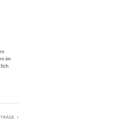
en
en im
lich
NTRÄGE