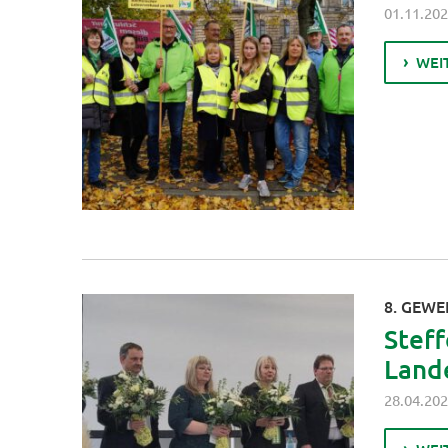
01.11.20
WEI
8. GEW
Steff
Land
28.04.20