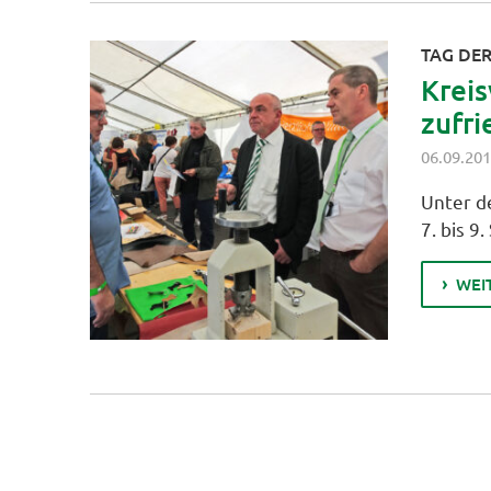
TAG DE
Kreis
zufr
06.09.20
Unter d
7. bis 9
WEI