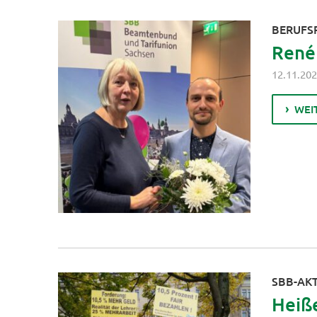
BERUFS
René 
12.11.20
WEI
SBB-AK
Heiße