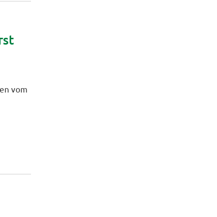
rst
sen vom